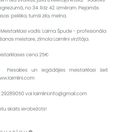
egriezumā, no 34. līdz 42. izmēram. Piejamās 
āsas :pelēka, tumši zila, melna.
 Meistarklasi vadīs: Laima Špude - profesionāla 
šanas meistare, zīmola Laimlini virzītāja. 
istarklases cena 
25€
 Piesakies un iegādājies meistarklasi 
šeit 
ww.laimlini.com
.: 29289050 vai 
laimlini.info@gmail.com
etu skaits ierobežots!