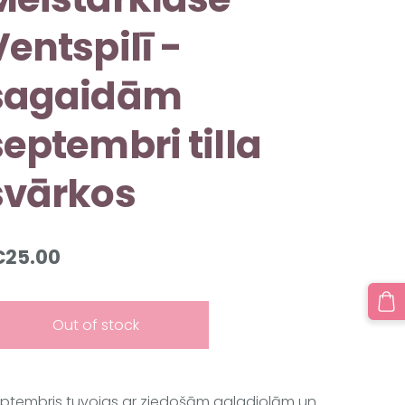
Ventspilī -
sagaidām
septembri tilla
svārkos
€25.00
Out of stock
ptembris tuvojas ar ziedošām galadiolām un 