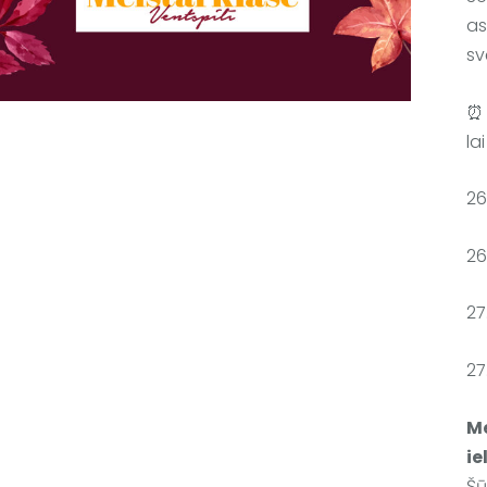
as
sv
⏰ 
la
26
26
27
27
Me
ie
Šū