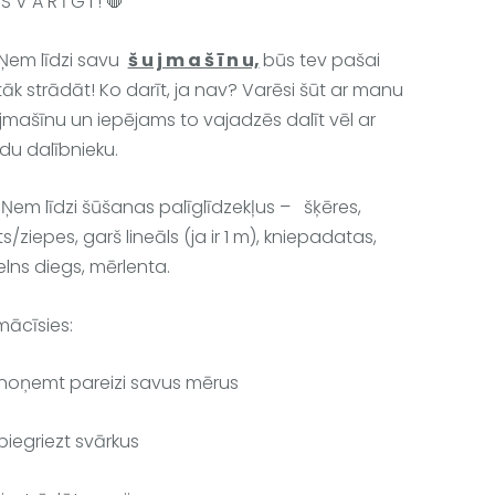
S V A R Ī G I ! 🛑
Ņem līdzi savu  
š u j m a š ī n u,
būs tev pašai 
tāk strādāt! Ko darīt, ja nav? Varēsi šūt ar manu 
jmašīnu un iepējams to vajadzēs dalīt vēl ar 
du dalībnieku.
 Ņem līdzi šūšanas palīglīdzekļus –   šķēres, 
īts/ziepes, garš lineāls (ja ir 1 m), kniepadatas,  
lns diegs, mērlenta. 
mācīsies:
noņemt pareizi savus mērus
piegriezt svārkus