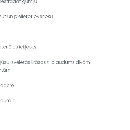
 iestrādāt gumiju
šūt un pielietot overloku 
teriālos iekļauts:
 jūsu izvēlētās krāsas tilla audums divām 
rtām
 odere
 gumija