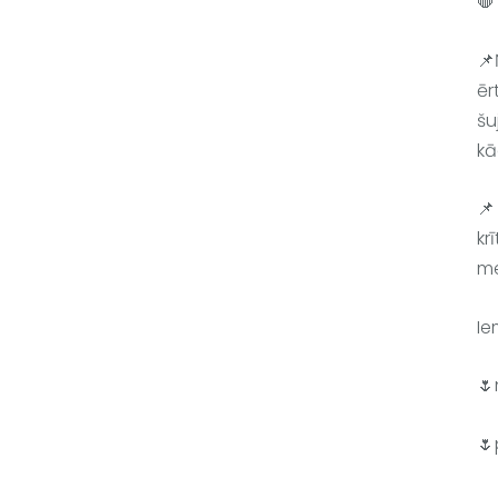
🛑 
📌
ēr
šu
kā
📌
kr
me
Ie
🌷
🌷