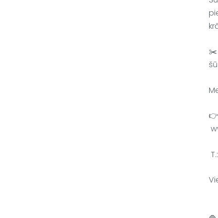
pi
kr
✂️
šū
Me
👉
 w
 T
Vi