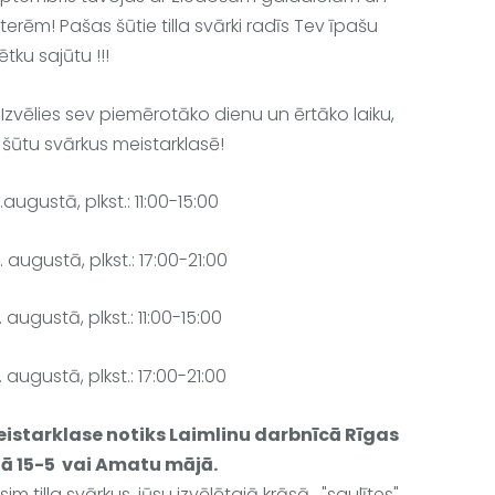
terēm! Pašas šūtie 
tilla svārki radīs Tev īpašu
ētku sajūtu !!!
Izvēlies sev piemērotāko dienu un ērtāko laiku, 
i šūtu svārkus meistarklasē! 
.augustā, plkst.: 11:00-15:00
. augustā, plkst.: 17:00-21:00
. augustā, plkst.: 11:00-15:00
. augustā, plkst.: 17:00-21:00
istarklase notiks Laimlinu darbnīcā Rīgas 
lā 15-5  vai Amatu mājā.
sim tilla svārkus, jūsu izvēlētajā krāsā,  "saulītes" 