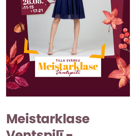
Meistarklase
Ventspilī -