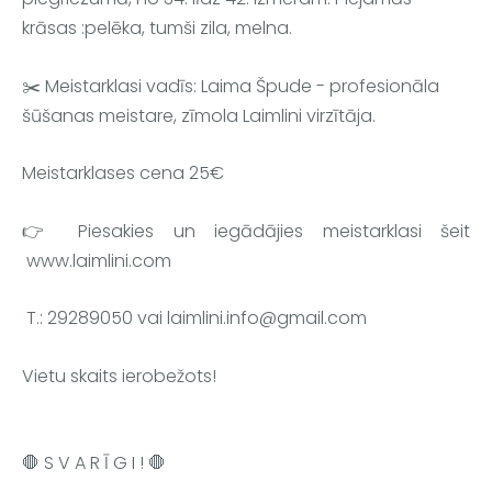
krāsas :pelēka, tumši zila, melna.
✂️ Meistarklasi vadīs: Laima Špude - profesionāla 
šūšanas meistare, zīmola Laimlini virzītāja. 
Meistarklases cena 
25€
👉 Piesakies un iegādājies meistarklasi 
šeit 
 www.laimlini.com
 T.: 29289050 vai 
laimlini.info@gmail.com
Vietu skaits ierobežots!
🛑 S V A R Ī G I ! 🛑