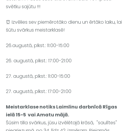
svētku sajūtu !!!
⏰ Izvēlies sev piemērotāko dienu un ērtāko laiku, lai 
šūtu svārkus meistarklasē! 
26.augustā, plkst.: 11:00-15:00
26. augustā, plkst.: 17:00-21:00
27. augustā, plkst.: 11:00-15:00
27. augustā, plkst.: 17:00-21:00
Meistarklase notiks Laimlinu darbnīcā Rīgas 
ielā 15-5  vai Amatu mājā.
Šūsim tilla svārkus, jūsu izvēlētajā krāsā,  "saulītes" 
piegriezumā, no 34. līdz 42. izmēram. Piejamās 