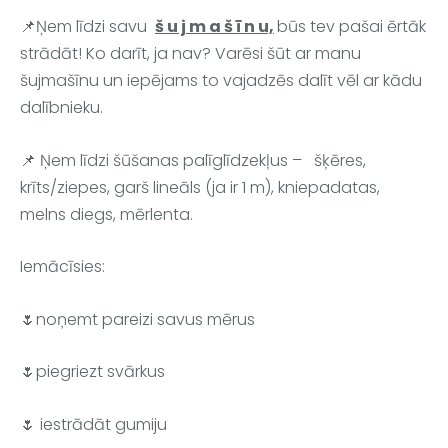
📌
Ņem līdzi savu  
š u j m a š ī n u,
būs tev pašai ērtāk 
strādāt! Ko darīt, ja nav? Varēsi šūt ar manu 
šujmašīnu un iepējams to vajadzēs dalīt vēl ar kādu 
dalībnieku.
📌
 Ņem līdzi šūšanas palīglīdzekļus –   šķēres, 
krīts/ziepes, garš lineāls (ja ir 1 m), kniepadatas,  
melns diegs, mērlenta. 
Iemācīsies:
🌷noņemt pareizi savus mērus
🌷piegriezt svārkus
🌷 iestrādāt gumiju