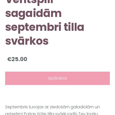
sagaidām
septembri tilla
svārkos
€25.00
Izpārdots
Septembris tuvojas ar ziedošām galadiolām un 
asterēm! Pašas šūtie 
tilla svārki radīs Tev īpašu