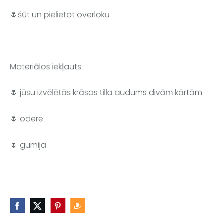
🌷šūt un pielietot overloku 
Materiālos iekļauts:
🌷 jūsu izvēlētās krāsas tilla audums divām kārtām
🌷 odere
🌷 gumija