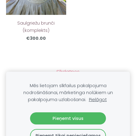
Saulgriežu brunči
(komplekts)
€300.00
Sīkdatnes
Mēs lietojam sīkfailus pakalpojuma
nodrošināšanai, mārketinga nolūkiem un
pakalpojuma uzlabošanai.
Pielāgot
Autortiesības © 2021
LAIMLINI
Visas tiesības aizsargātas.
Pieņemt visus
Pieņemt tikai nepieciešamos