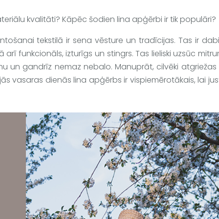
eriālu kvalitāti? Kāpēc šodien lina apģērbi ir tik populāri?
ošanai tekstilā ir sena vēsture un tradīcijas. Tas ir 
dabi
 arī funkcionāls, izturīgs un stingrs
. Tas lieliski uzsūc mitru
ismu un gandrīz nemaz nebalo. Manuprāt, cilvēki atgriežas 
s vasaras dienās lina apģērbs ir vispiemērotākais, lai jus