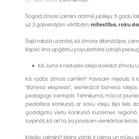
Šogad zīmols Laimlini atzīmē jubileju: 5 gadu la
uz 3 galvenājām vērtībām:
 mīlestība, roku da
Šajā rakstā uzzināsi, kā zīmola dibinātājas, Lai
kāpēc lina apģērbu popularitāte Latvijā pieau
Kā Jums ir radusies ideja izveidot zīmolu 
L
Kā radās zīmols 
Laimlini
? Pavisam nejauši, it 
“Biznesa ekspresis”, iesniedzot biznesa idejas
pedagogs Ventspils Tehnikumā, mācot jauniešie
piedalīšos konkursā ar savu ideju. Bija liels dal
godalgotu vietu konkursā Kurzemes reģionā. 
turpināt, kā arī to, ka pavisam vienkāršas lietas
Kāpēc 
Laimlini