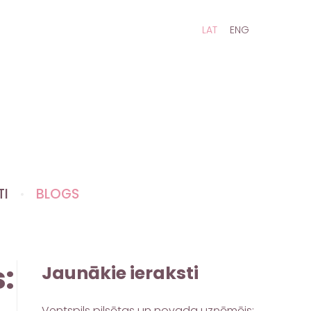
LAT
ENG
TI
BLOGS
:
Jaunākie ieraksti
Ventspils pilsētas un novada uzņēmējs: