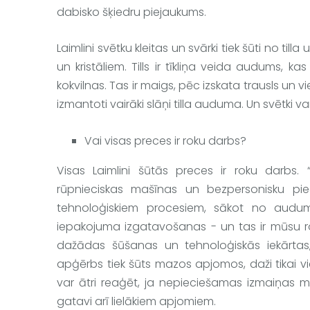
dabisko šķiedru piejaukums.
Laimlini
svētku kleitas un svārki tiek šūti no tilla 
u
un kristāliem. Tills ir tīkliņa veida audums, ka
kokvilnas. Tas ir maigs, pēc izskata trausls un vi
izmantoti vairāki slāņi tilla auduma. Un svētki va
Vai visas preces ir roku darbs?
Visas 
Laimlini
 šūtās preces ir roku darbs
. 
rūpnieciskas mašīnas un bezpersonisku pi
tehnoloģiskiem procesiem, sākot no auduma
iepakojuma izgatavošanas - un tas ir mūsu ro
dažādas šūšanas un tehnoloģiskās iekārtas, la
apģērbs tiek šūts mazos apjomos, daži tikai v
var ātri reaģēt, ja nepieciešamas izmaiņas m
gatavi arī lielākiem apjomiem.