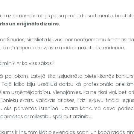
ikā uzņēmums ir radījis plašu produktu sortimentu, balstotie
rbs un oriģināls dizains. 
mas Špudes, sirdslieta kļuvusi par neatņemamu ikdienas daļ
g, kā arī kāpēc zero waste mode ir nākotnes tendence.
aimlini
? Ar ko viss sākas?
kā pa jokam. Latvijā tika izsludināta pieteikšanās konkur
. Tajā laika biju uzsākusi darbu kā profesionālo priekšm
m uzņēmējdarbību. Vienojāmies, ka ne tikai viņi, bet arī 
ībnieku skaits, vairākas atlases, līdz iekļuvu finālā, iegūs
Joks pārvērtās īstenībā! Uzvara konkursā deva pārliecī
, darinātas ar mīlestību spēj gūt atzinību.