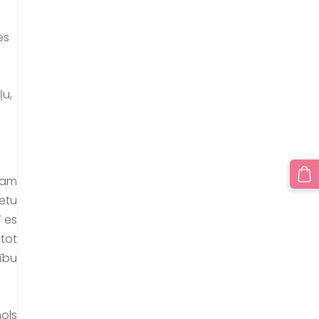
s 
u, 
sam 
etu 
es 
tot 
bu 
? Mans vārds ir Laima un mūsu sākums ir lins, tam klāt pievienojas sapņi un kopā radās zīmols 