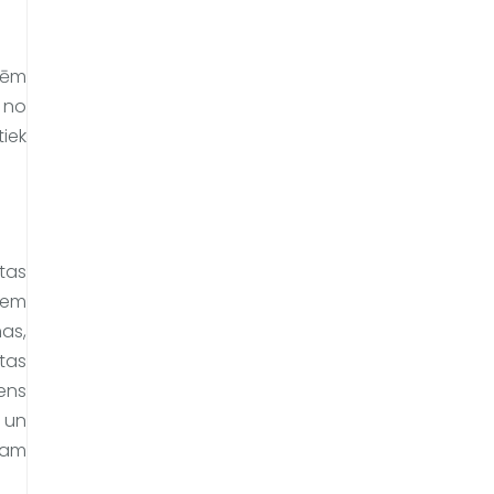
lēm 
 no 
iek 
as 
em 
s, 
as 
ns 
 un 
am 