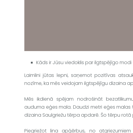
Kāds ir Jūsu viedoklis par ilgtspējīgo mod
Laimlini
 jūtas lepni, saņemot pozitīvas atsau
nozīme, ka mēs veidojam ilgtspējīgu dizaina a
Mēs ikdienā spējam nodrošināt bezatlikumu
auduma eģes mala. Daudzi metri eģes malas tiek 
dizaina Saulgriežu tērpa apdarē. Šo tērpu rotā 
Piegriežot lina apģērbus, no atgriezumie