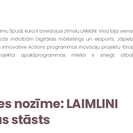
mu Špudi, kura ir izveidojusi zīmolu LAIMLINI. Viņa bija vien
cās mācībām Digitālais mārketings un eksports. Jāpiebil
an Innovative Actions programmas inovāciju projektu “Eiro
ojekta apakšprogrammas mērķis ir sniegt atbal
es nozīme: LAIMLINI
s stāsts