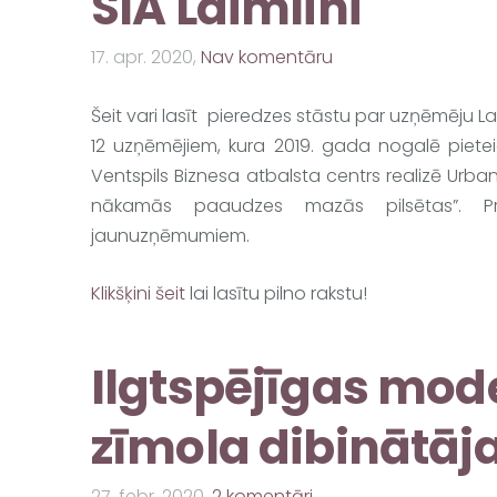
SIA Laimlini
17. apr. 2020,
Nav komentāru
Šeit vari lasīt pieredzes stāstu par uzņēmēju Lai
12 uzņēmējiem, kura 2019. gada nogalē pietei
Ventspils Biznesa atbalsta centrs realizē Urb
nākamās paaudzes mazās pilsētas”. Pr
jaunuzņēmumiem.
Klikšķini šeit
lai lasītu pilno rakstu!
Ilgtspējīgas mod
zīmola dibinātāja
27. febr. 2020,
2 komentāri