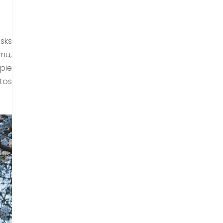
sks 
mu, 
pie 
tos 