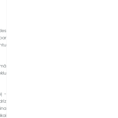
des 
par 
tu 
mā 
klu 
ļ - 
rīz 
ina 
kai 