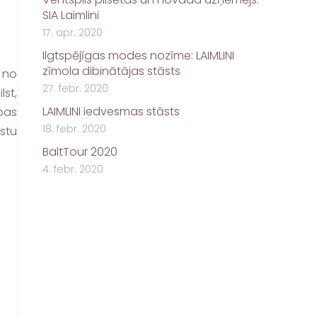
SIA Laimlini
17. apr. 2020
Ilgtspējīgas modes nozīme: LAIMLINI
zīmola dibinātājas stāsts
a no
27. febr. 2020
st,
LAIMLINI iedvesmas stāsts
pas
18. febr. 2020
stu
BaltTour 2020
4. febr. 2020