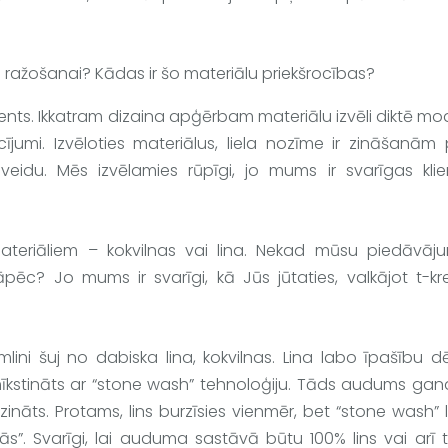
ražošanai? Kādas ir šo materiālu priekšrocības?
ents. 
Ikkatram dizaina apģērbam materiālu izvēli diktē mo
ījumi.
 Izvēloties materiālus, liela nozīme ir zināšanām 
du. Mēs izvēlamies rūpīgi, jo mums ir svarīgas klien
teriāliem – kokvilnas vai lina. Nekad mūsu piedāvāju
āpēc? Jo mums ir svarīgi, kā Jūs jūtaties, valkājot t-kre
mlini
 šuj no dabiska lina, kokvilnas. Lina labo īpašību dē
r mīkstināts ar “stone wash” tehnoloģiju. Tāds audums gand
nāts. Protams, lins burzīsies vienmēr, bet “stone wash” l
ijās”. Svarīgi, lai auduma sastāvā būtu 100% lins vai arī ti