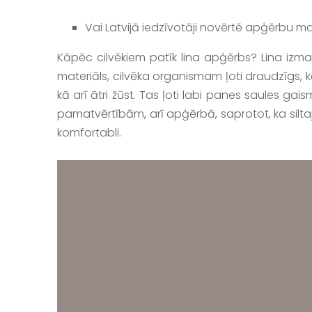
Vai Latvijā iedzīvotāji novērtē apģērbu mat
Kāpēc cilvēkiem patīk lina apģērbs? Lina izmant
materiāls, cilvēka organismam ļoti draudzīgs, kā
kā arī ātri žūst. Tas ļoti labi panes saules ga
pamatvērtībām, arī apģērbā, saprotot, ka siltajā
komfortabli.