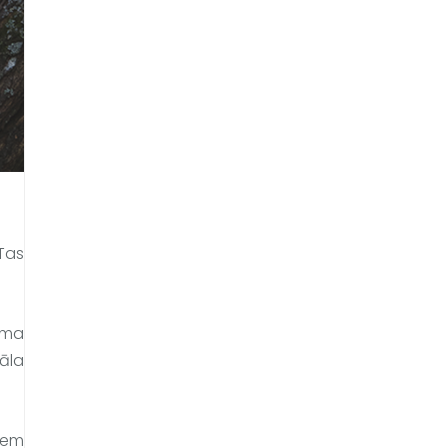
as 
ma 
āla 
em 