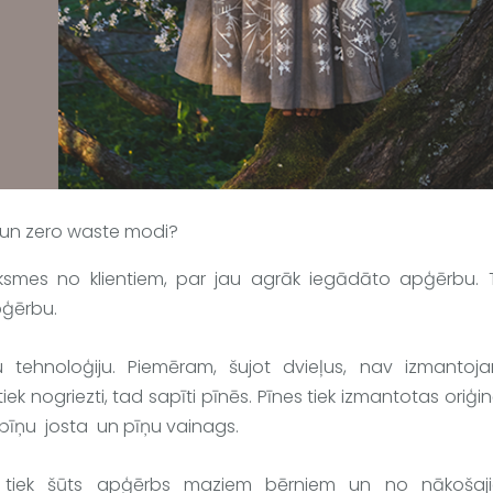
i un zero waste modi?
ksmes no klientiem, par jau agrāk iegādāto apģērbu. T
pģērbu.
 tehnoloģiju. Piemēram, šujot dvieļus, nav izmantoja
nogriezti, tad sapīti pīnēs. Pīnes tiek izmantotas oriģin
pīņu  josta  un pīņu vainags.
m tiek šūts apģērbs maziem bērniem un no nākošaji