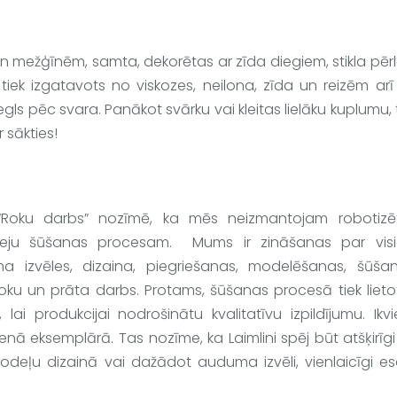
n mežģīnēm, samta, dekorētas ar zīda diegiem, stikla pēr
s tiek izgatavots no viskozes, neilona, zīda un reizēm arī
egls pēc svara. Panākot svārku vai kleitas lielāku kuplumu, t
r sākties!
“Roku darbs” nozīmē, ka mēs neizmantojam robotizēt
eeju šūšanas procesam.  Mums ir zināšanas par visi
 izvēles, dizaina, piegriešanas, modelēšanas, šūšana
ku un prāta darbs. Protams, šūšanas procesā tiek lietot
i produkcijai nodrošinātu kvalitatīvu izpildījumu. Ikvie
ienā eksemplārā. Tas nozīme, ka
 Laimlini
 spēj būt atšķirīgi
odeļu dizainā vai dažādot auduma izvēli, vienlaicīgi es