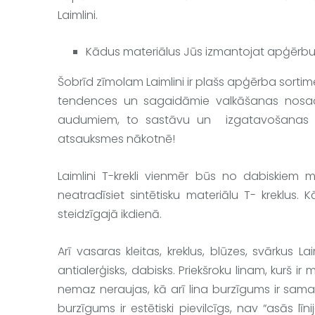
Laimlini
.
Kādus materiālus Jūs izmantojat apģērbu 
Šobrīd zīmolam 
Laimlini
 ir plašs apģērba sortim
tendences un sagaidāmie valkāšanas nosac
audumiem, to sastāvu un  izgatavošanas vei
atsauksmes nākotnē!
Laimlini
 T-krekli
 vienmēr būs no dabiskiem ma
neatradīsiet sintētisku materiālu T- kreklus. K
steidzīgajā ikdienā.
Arī 
vasaras kleitas, kreklus, blūzes, svārkus 
Lai
antialerģisks, dabisks. Priekšroku linam, kurš i
nemaz neraujas, kā arī lina burzīgums ir samazi
burzīgums ir estētiski pievilcīgs, nav “asās līn