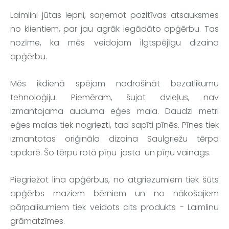
Laimlini
 jūtas lepni, saņemot pozitīvas atsauksmes 
no klientiem, par jau agrāk iegādāto apģērbu. Tas 
nozīme, ka mēs veidojam ilgtspējīgu dizaina 
apģērbu.
Mēs ikdienā spējam nodrošināt bezatlikumu 
tehnoloģiju. Piemēram, šujot dvieļus, nav 
izmantojama auduma eģes mala. Daudzi metri 
eģes malas tiek nogriezti, tad sapīti pīnēs. Pīnes tiek 
izmantotas oriģināla dizaina Saulgriežu tērpa 
apdarē. Šo tērpu rotā pīņu  josta  un pīņu vainags.
Piegriežot lina apģērbus, no atgriezumiem tiek šūts 
apģērbs maziem bērniem un no nākošajiem 
pārpalikumiem tiek veidots cits produkts - 
Laimlinu
grāmatzīmes.