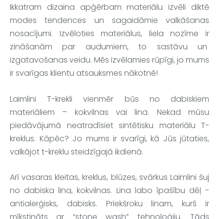
Ikkatram dizaina apģērbam materiālu izvēli diktē 
modes tendences un sagaidāmie valkāšanas 
nosacījumi.
 Izvēloties materiālus, liela nozīme ir 
zināšanām par audumiem, to sastāvu un  
izgatavošanas veidu. Mēs izvēlamies rūpīgi, jo mums 
ir svarīgas klientu atsauksmes nākotnē!
Laimlini
 T-krekli
 vienmēr būs no dabiskiem 
materiāliem – kokvilnas vai lina. Nekad mūsu 
piedāvājumā neatradīsiet sintētisku materiālu T- 
kreklus. Kāpēc? Jo mums ir svarīgi, kā Jūs jūtaties, 
valkājot t-kreklu steidzīgajā ikdienā.
Arī 
vasaras kleitas, kreklus, blūzes, svārkus 
Laimlini
 šuj 
no dabiska lina, kokvilnas. Lina labo īpašību dēļ - 
antialerģisks, dabisks. Priekšroku linam, kurš ir 
mīkstināts ar “stone wash” tehnoloģiju. Tāds 