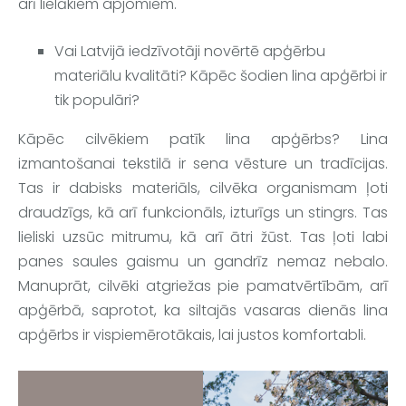
arī lielākiem apjomiem.
Vai Latvijā iedzīvotāji novērtē apģērbu 
materiālu kvalitāti? Kāpēc šodien lina apģērbi ir 
tik populāri?
Kāpēc cilvēkiem patīk lina apģērbs? Lina 
izmantošanai tekstilā ir sena vēsture un tradīcijas. 
Tas ir 
dabisks materiāls, cilvēka organismam ļoti 
draudzīgs, kā arī funkcionāls, izturīgs un stingrs
. Tas 
lieliski uzsūc mitrumu, kā arī ātri žūst. Tas ļoti labi 
panes saules gaismu un gandrīz nemaz nebalo. 
Manuprāt, cilvēki atgriežas pie pamatvērtībām, arī 
apģērbā, saprotot, ka siltajās vasaras dienās lina 
apģērbs ir vispiemērotākais, lai justos komfortabli.