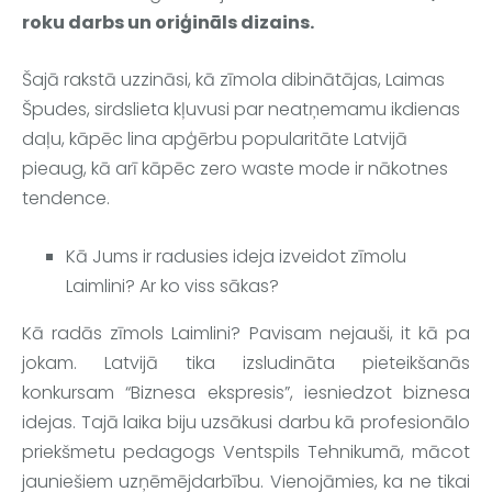
roku darbs un oriģināls dizains. 
Šajā rakstā uzzināsi, kā zīmola dibinātājas, Laimas 
Špudes, sirdslieta kļuvusi par neatņemamu ikdienas 
daļu, kāpēc lina apģērbu popularitāte Latvijā 
pieaug, kā arī kāpēc zero waste mode ir nākotnes 
tendence.
Kā Jums ir radusies ideja izveidot zīmolu 
Laimlini
? Ar ko viss sākas?
Kā radās zīmols 
Laimlini
? Pavisam nejauši, it kā pa 
jokam. Latvijā tika izsludināta pieteikšanās 
konkursam “Biznesa ekspresis”, iesniedzot biznesa 
idejas. Tajā laika biju uzsākusi darbu kā profesionālo 
priekšmetu pedagogs Ventspils Tehnikumā, mācot 
jauniešiem uzņēmējdarbību. Vienojāmies, ka ne tikai 