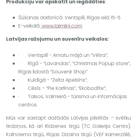
Produkciju var apskatīt un iegādāties
:
Šūšanas darbnīcā: Ventspilī, Rīgas ielā 15-5
E-veikalā:
 www.laimlini.com
Latvijas ražojumu un suvenīru veikalos:
·
Ventspilī - Amatu mājā un “Vētra”;
·
Rīgā - “Lavandas”, “Christmas Popup store”, 
Rīgas lidostā “Souvenir Shop” 
·
Kuldīgā - “Zelta Apelsīns”;
·
Cēsīs – “Pie Karlīnas”, “Ekobodīte”;
·
Talsos, Valmierā - tūrisma un informācijas 
centros.
Mūs var sastapt dažādās Latvijas pilsētās – svētku 
tirdziņos, kā arī Rīdzenes tirgū (TC Galerija Centrs), 
Kalnciema tirgū, Rīgas Dizaina tirgū (VEF kamerzālē, 