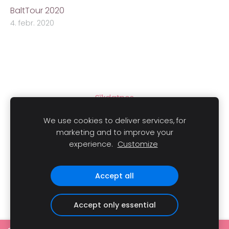
BaltTour 2020
4. febr. 2020
Sīkdatnes
We use cookies to deliver services, for
marketing and to improve your
experience.
Customize
Autortiesības © 2021
LAIMLINI
Visas tiesības aizsargātas.
Accept all
Accept only essential