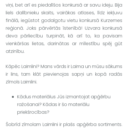
viņi, bet arī es piedalīšos konkursā ar savu ideju. Bija 
liels dalībnieku skaits, vairākas atlases, līdz iekļuvu 
finālā, iegūstot godalgotu vietu konkursā Kurzemes 
reģionā. Joks pārvērtās īstenībā! Uzvara konkursā 
deva pārliecību turpināt, kā arī to, ka pavisam 
vienkāršas lietas, darinātas ar mīlestību spēj gūt 
atzinību.
Kāpēc 
Laimlini
? Mans vārds ir Laima un mūsu sākums 
ir lins, tam klāt pievienojas sapņi un kopā radās 
zīmols 
Laimlini
.
Kādus materiālus Jūs izmantojat apģērbu 
ražošanai? Kādas ir šo materiālu 
priekšrocības?
Šobrīd zīmolam 
Laimlini
 ir plašs apģērba sortiments. 