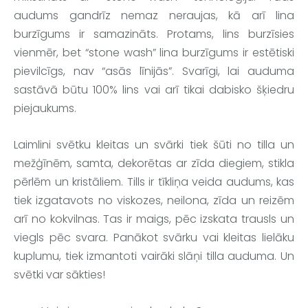
audums gandrīz nemaz neraujas, kā arī lina 
burzīgums ir samazināts. Protams, lins burzīsies 
vienmēr, bet “stone wash” lina burzīgums ir estētiski 
pievilcīgs, nav “asās līnijās”. Svarīgi, lai auduma 
sastāvā būtu 100% lins vai arī tikai dabisko šķiedru 
piejaukums.
Laimlini
svētku kleitas un svārki tiek šūti no tilla 
un 
mežģīnēm, samta, dekorētas ar zīda diegiem, stikla 
pērlēm un kristāliem. Tills ir tīkliņa veida audums, kas 
tiek izgatavots no viskozes, neilona, zīda un reizēm 
arī no kokvilnas. Tas ir maigs, pēc izskata trausls un 
viegls pēc svara. Panākot svārku vai kleitas lielāku 
kuplumu, tiek izmantoti vairāki slāņi tilla auduma. Un 
svētki var sākties!