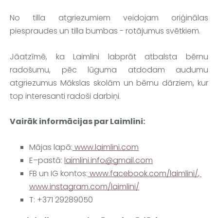
No tilla atgriezumiem veidojam oriģinālas 
piespraudes un tilla bumbas - rotājumus svētkiem.
Jāatzīmē, ka 
Laimlini
 labprāt atbalsta bērnu 
radošumu, pēc lūguma atdodam audumu 
atgriezumus Mākslas skolām un bērnu dārziem, kur 
top interesanti radoši darbiņi.
Vairāk informācijas par 
Laimlini
:
Mājas lapā:
 www.laimlini.com
E–pastā: 
laimlini.info@gmail.com
FB un IG kontos:
 www.facebook.com/laimlini/
,
www.instagram.com/laimlini/
T: +371 29289050