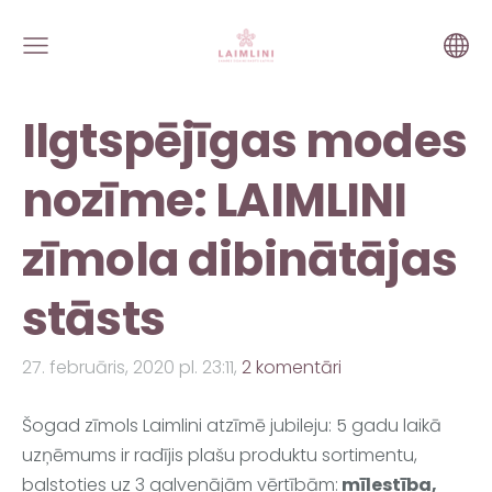
Ilgtspējīgas modes
nozīme: LAIMLINI
zīmola dibinātājas
stāsts
27. februāris, 2020 pl. 23:11,
2 komentāri
Šogad zīmols Laimlini atzīmē jubileju: 5 gadu laikā 
uzņēmums ir radījis plašu produktu sortimentu, 
balstoties uz 3 galvenājām vērtībām:
 mīlestība, 