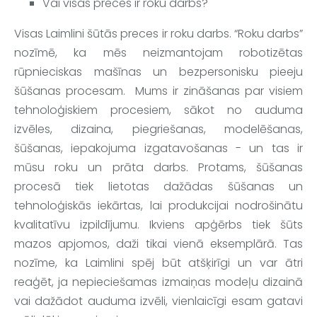
Vai visas preces ir roku darbs?
Visas 
Laimlini
 šūtās preces ir roku darbs
. “Roku darbs” 
nozīmē, ka mēs neizmantojam robotizētas 
rūpnieciskas mašīnas un bezpersonisku pieeju 
šūšanas procesam.  Mums ir zināšanas par visiem 
tehnoloģiskiem procesiem, sākot no auduma 
izvēles, dizaina, piegriešanas, modelēšanas, 
šūšanas, iepakojuma izgatavošanas - un tas ir 
mūsu roku un prāta darbs. Protams, šūšanas 
procesā tiek lietotas dažādas šūšanas un 
tehnoloģiskās iekārtas, lai produkcijai nodrošinātu 
kvalitatīvu izpildījumu. Ikviens apģērbs tiek šūts 
mazos apjomos, daži tikai vienā eksemplārā. Tas 
nozīme, ka
 Laimlini
 spēj būt atšķirīgi un var ātri 
reaģēt, ja nepieciešamas izmaiņas modeļu dizainā 
vai dažādot auduma izvēli, vienlaicīgi esam gatavi 