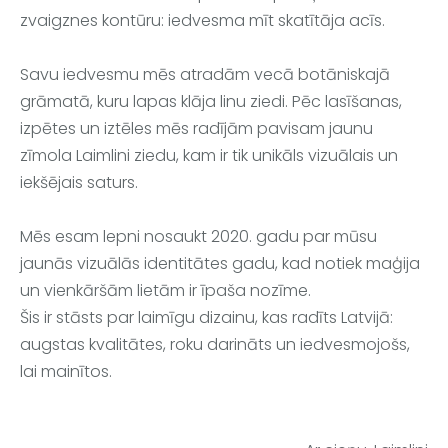
zvaigznes kontūru: iedvesma mīt skatītāja acīs.
Savu iedvesmu mēs atradām vecā botāniskajā 
grāmatā, kuru lapas klāja linu ziedi. Pēc lasīšanas, 
izpētes un iztēles mēs radījām pavisam jaunu 
zīmola Laimlini ziedu, kam ir tik unikāls vizuālais un 
iekšējais saturs. 
Mēs esam lepni nosaukt 2020. gadu par mūsu 
jaunās vizuālās identitātes gadu, kad notiek maģija 
un vienkāršām lietām ir īpaša nozīme. 

Šis ir stāsts par laimīgu dizainu, kas radīts Latvijā: 
augstas kvalitātes, roku darināts un iedvesmojošs, 
lai mainītos.