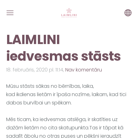
LAIMLINI
iedvesmas stāsts
18. februāris, 2020 pl. 11:14,
Nav komentāru
Mūsu stāsts sākas no bērnības, laika,
kad ikdienas lietām ir īpaša nozīme, laikam, kad tici 
dabas burvībai un spēkam. 
Mēs ticam, ka iedvesmas atslēga, ir skatīties uz 
dažām lietām no cita skatupunkta.Tas ir tāpat kā 
sadalīt ābolu no otras puses un pēkšņi ieraudzīt 