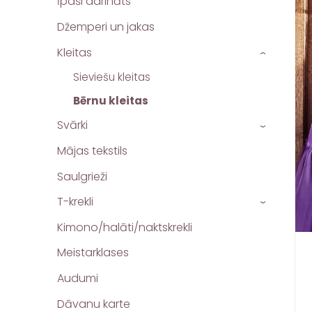
Īpaši darināts
Džemperi un jakas
Kleitas
›
Sieviešu kleitas
Bērnu kleitas
Svārki
›
Mājas tekstils
Saulgrieži
T-krekli
›
Kimono/halāti/naktskrekli
Meistarklases
Audumi
Dāvanu karte