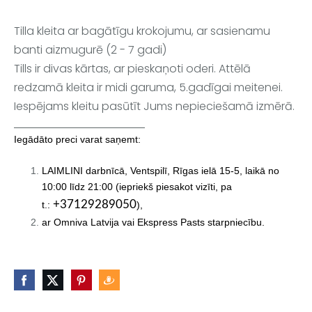
Tilla kleita ar bagātīgu krokojumu, ar sasienamu
banti aizmugurē (2 - 7 gadi)
Tills ir divas kārtas, ar pieskaņoti oderi. Attēlā
redzamā kleita ir midi garuma, 5.gadīgai meitenei.
Iespējams kleitu pasūtīt Jums nepieciešamā izmērā.
Iegādāto preci varat saņemt:
LAIMLINI darbnīcā, Ventspilī, Rīgas ielā 15-5,
laikā no
10:00 līdz 21:00 (iepriekš piesakot vizīti, pa
+37129289050
t.:
),
ar Omniva Latvija vai Ekspress Pasts starpniecību.