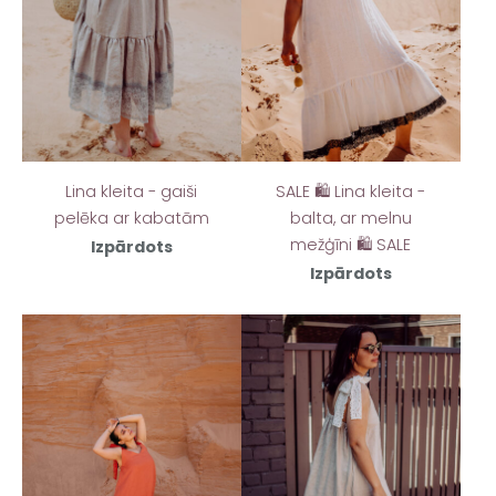
Lina kleita - gaiši
SALE 🛍️ Lina kleita -
pelēka ar kabatām
balta, ar melnu
mežģīni 🛍️ SALE
Izpārdots
Izpārdots