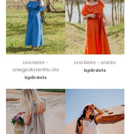
Lina kleita – oranža
Lina kleita –
sniegpulkstenītšu zila
Izpārdots
Izpārdots