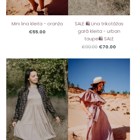
Mini lina kleita - oranža
SALE 🛍️ Lina trikotāžas
garā kleita - urban
€55.00
taupe🛍️ SALE
€70.00
€90.00