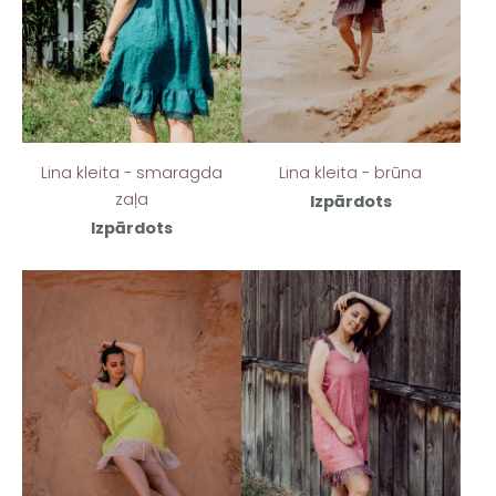
Lina kleita - smaragda
Lina kleita - brūna
zaļa
Izpārdots
Izpārdots