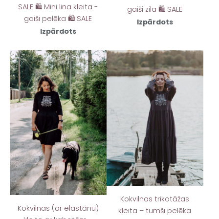
SALE 🛍️ Mini lina kleita -
gaiši zila 🛍️ SALE
gaiši pelēka 🛍️ SALE
Izpārdots
Izpārdots
Kokvilnas trikotāžas
Kokvilnas (ar elastānu)
kleita – tumši pelēka