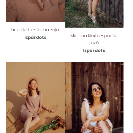
Lina kleita - laima zaļa
Mini lina kleita - punša
Izpārdots
rozā
Izpārdots