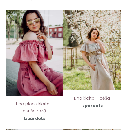
Lina kleita – bēša
Lina plecu kleita -
Izpārdots
punša rozā
Izpārdots