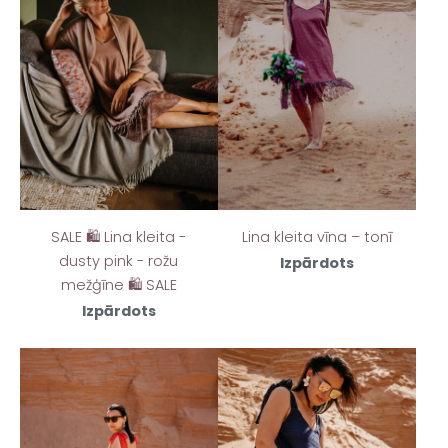
SALE 🛍️ Lina kleita -
Lina kleita vīna – tonī
dusty pink - rožu
Izpārdots
mežģīne 🛍️ SALE
Izpārdots