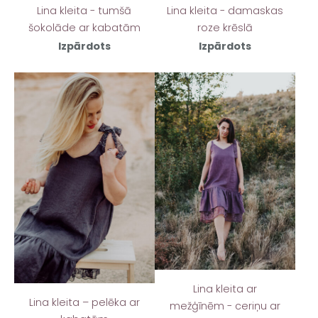
Lina kleita - tumšā
Lina kleita - damaskas
šokolāde ar kabatām
roze krēslā
Izpārdots
Izpārdots
Lina kleita ar
Lina kleita – pelēka ar
mežģīnēm - ceriņu ar