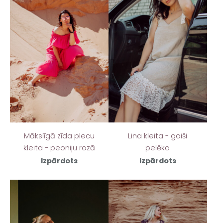
Mākslīgā zīda plecu
Lina kleita - gaiši
kleita - peoniju rozā
pelēka
Izpārdots
Izpārdots