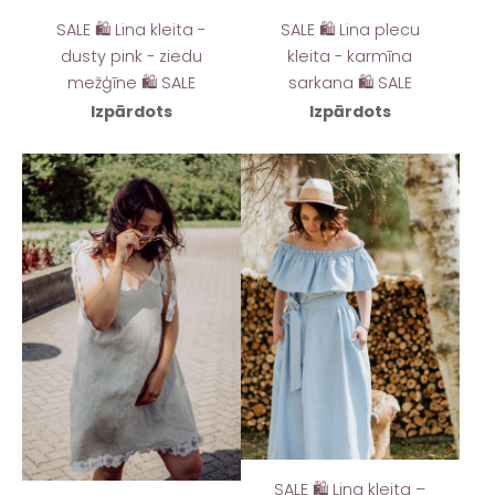
SALE 🛍️ Lina kleita -
SALE 🛍️ Lina plecu
dusty pink - ziedu
kleita - karmīna
mežģīne 🛍️ SALE
sarkana 🛍️ SALE
Izpārdots
Izpārdots
SALE 🛍️ Lina kleita –