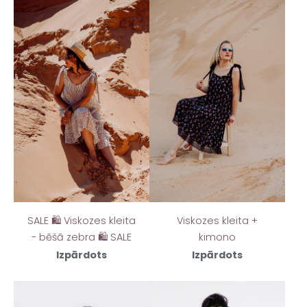
SALE 🛍️ Viskozes kleita
Viskozes kleita +
- bēšā zebra 🛍️ SALE
kimono
Izpārdots
Izpārdots