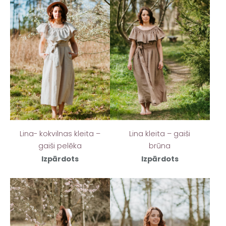
Lina- kokvilnas kleita –
Lina kleita – gaiši
gaiši pelēka
brūna
Izpārdots
Izpārdots