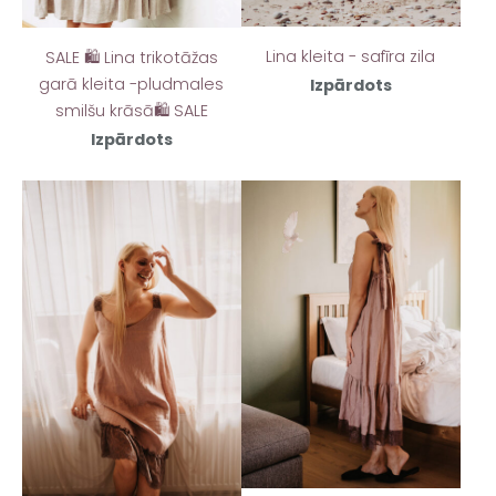
Lina kleita - safīra zila
SALE 🛍️ Lina trikotāžas
garā kleita -pludmales
Izpārdots
smilšu krāsā🛍️ SALE
Izpārdots