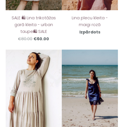
SALE 🛍️ Lina trikotāžas
Lina plecu kleita -
garā kleita - urban
maigi rozā
taupe🛍️ SALE
Izpārdots
€60.00
€80.00