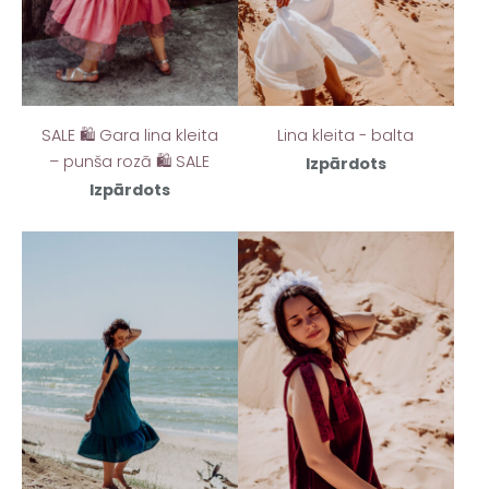
SALE 🛍️ Gara lina kleita
Lina kleita - balta
– punša rozā 🛍️ SALE
Izpārdots
Izpārdots