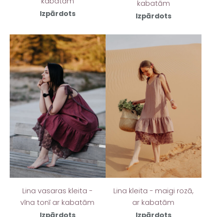
kabatām
kabatām
Izpārdots
Izpārdots
Lina vasaras kleita -
Lina kleita - maigi rozā,
vīna tonī ar kabatām
ar kabatām
Izpārdots
Izpārdots