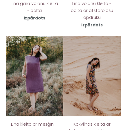
Lina garā volānu kleita
Lina volānu kleita -
- balta
balta ar atstarojošu
apdruku
Izpārdots
Izpārdots
Lina kleita ar mežģīni -
Kokvilnas kleita ar