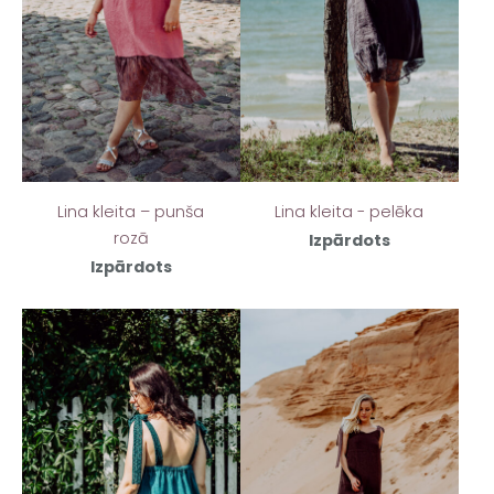
Lina kleita – punša
Lina kleita - pelēka
rozā
Izpārdots
Izpārdots