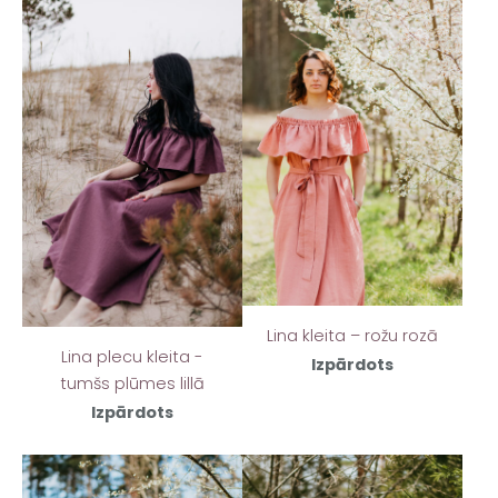
Lina kleita – rožu rozā
Lina plecu kleita -
Izpārdots
tumšs plūmes lillā
Izpārdots