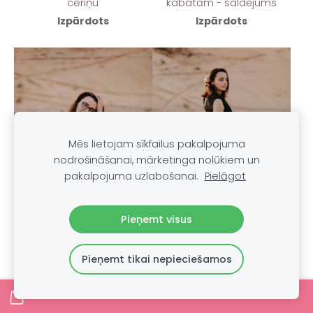
ceriņu
kabatām - saldējums
Izpārdots
Izpārdots
Mēs lietojam sīkfailus pakalpojuma
nodrošināšanai, mārketinga nolūkiem un
pakalpojuma uzlabošanai.
Pielāgot
Pieņemt visus
Pieņemt tikai nepieciešamos
Kokvielnas kleita ar
Kokvilnas kleita ar
tekstūru un kabatām -
kabatām - melna
tumši zila
Izpārdots
Izpārdots