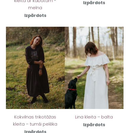
kleita ar kabatām -
Izpārdots
melna
Izpārdots
Lina kleita – balta
Kokvilnas trikotāžas
kleita – tumši pelēka
Izpārdots
Izpārdots