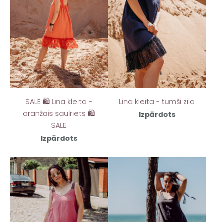
SALE 🛍️ Lina kleita -
Lina kleita - tumši zila
oranžais saulriets 🛍️
Izpārdots
SALE
Izpārdots