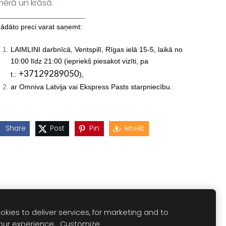
mērā un krāsā.
gādāto preci varat saņemt:
LAIMLINI darbnīcā, Ventspilī, Rīgas ielā 15-5,
laikā no
10:00 līdz 21:00 (iepriekš piesakot vizīti, pa
+37129289050
t.:
),
ar Omniva Latvija vai Ekspress Pasts starpniecību.
Share
Post
Pin
Ieteikt
kies to deliver services, for marketing and to
our experience.
Customize