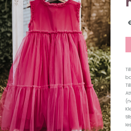
Ti
ba
Ti
At
(n
Kl
till
Ie