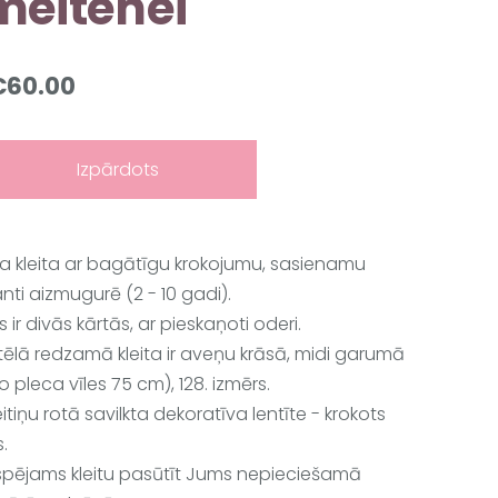
meitenei
€60.00
Izpārdots
lla kleita ar bagātīgu krokojumu, sasienamu
nti aizmugurē (2 - 10 gadi).
lls ir divās kārtās, ar pieskaņoti oderi.
tēlā redzamā kleita ir aveņu krāsā, midi garumā
o pleca vīles 75 cm), 128. izmērs.
eitiņu rotā savilkta dekoratīva lentīte - krokots
s.
spējams kleitu pasūtīt Jums nepieciešamā