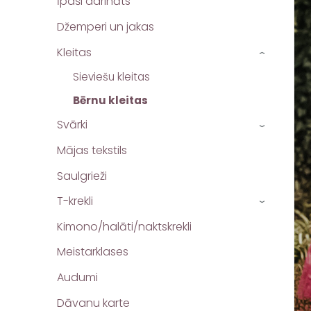
Īpaši darināts
Džemperi un jakas
Kleitas
›
Sieviešu kleitas
Bērnu kleitas
Svārki
›
Mājas tekstils
Saulgrieži
T-krekli
›
Kimono/halāti/naktskrekli
Meistarklases
Audumi
Dāvanu karte