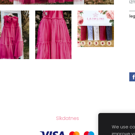
iz
Ie
Sīkdatnes
We use coo
improve y