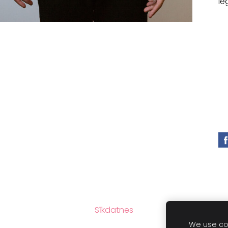
Ie
Sīkdatnes
We use coo