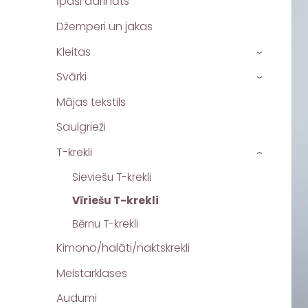
Īpaši darināts
Džemperi un jakas
Kleitas
›
Svārki
›
Mājas tekstils
Saulgrieži
T-krekli
›
Sieviešu T-krekli
Vīriešu T-krekli
Bērnu T-krekli
Kimono/halāti/naktskrekli
Meistarklases
Audumi