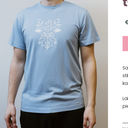
t
Sa
st
ka
La
pi