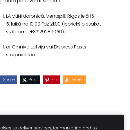
gādāto preci varat saņemt:
LAIMLINI darbnīcā, Ventspilī, Rīgas ielā 15-
5, laikā no 10:00 līdz 21:00 (iepriekš piesakot
vizīti, pa t.: +37129289050),
ar Omniva Latvija vai Ekspress Pasts
starpniecību.
Share
Post
Pin
Ieteikt
kies to deliver services, for marketing and to