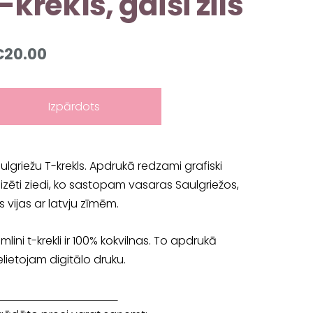
-krekls, gaiši zils
€20.00
Izpārdots
ulgriežu T-krekls.
Apdrukā redzami grafiski
ilizēti ziedi, ko sastopam vasaras Saulgriežos,
s vijas ar latvju zīmēm.
imlini t-krekli ir 100% kokvilnas. To apdrukā
elietojam digitālo druku.