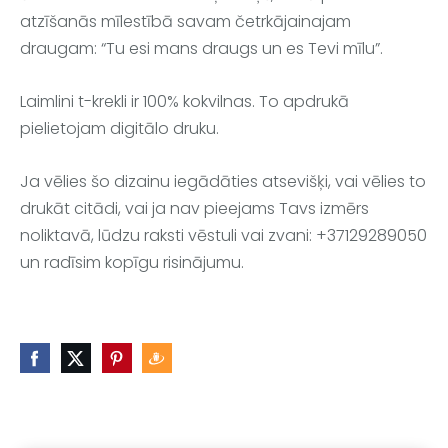
atzīšanās mīlestībā savam četrkājainajam
draugam: “Tu esi mans draugs un es Tevi mīlu”.
Laimlini t-krekli ir 100% kokvilnas. To apdrukā
pielietojam digitālo druku.
Ja vēlies šo dizainu iegādāties atsevišķi, vai vēlies to
drukāt citādi, vai ja nav pieejams Tavs izmērs
noliktavā, lūdzu raksti vēstuli vai zvani: +37129289050
un radīsim kopīgu risinājumu.