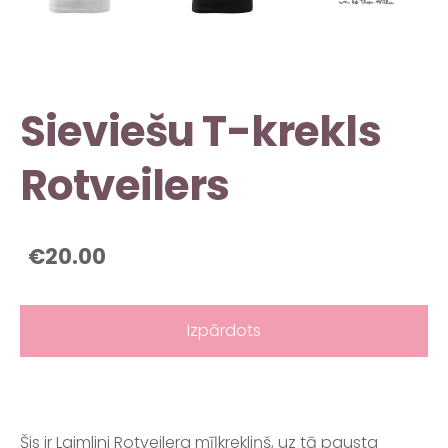
Sieviešu T-krekls
Rotveilers
€20.00
Izpārdots
Šis ir Laimlini Rotveilera mīļkrekliņš, uz tā pausta