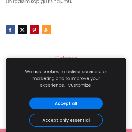
un radīsim kopīgu risinājumu.
Sīkdatnes
We use cookies to deliver services, for
marketing and to improve your
experience.
Customize
Autortiesības © 2021
LAIMLINI
Visas tiesības aizsargātas.
Accept all
Accept only essential