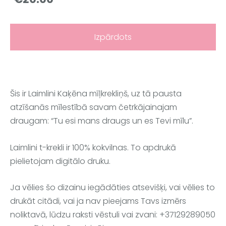
Izpārdots
Šis ir Laimlini Kaķēna mīļkrekliņš, uz tā pausta
atzīšanās mīlestībā savam četrkājainajam
draugam: “Tu esi mans draugs un es Tevi mīlu”.
Laimlini t-krekli ir 100% kokvilnas. To apdrukā
pielietojam digitālo druku.
Ja vēlies šo dizainu iegādāties atsevišķi, vai vēlies to
drukāt citādi, vai ja nav pieejams Tavs izmērs
noliktavā, lūdzu raksti vēstuli vai zvani: +37129289050