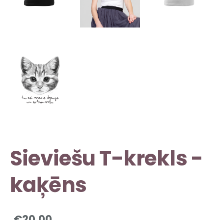
Sieviešu T-krekls -
kaķēns
€20.00