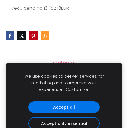
T-kreklu cena no 13 līdz 18EUR.
Sīkdatnes
We use cookies to deliver services, for
marketing and to improve your
experience.
Customize
Autortiesības © 2021
LAIMLINI
Visas tiesības aizsargātas.
Accept all
Accept only essential