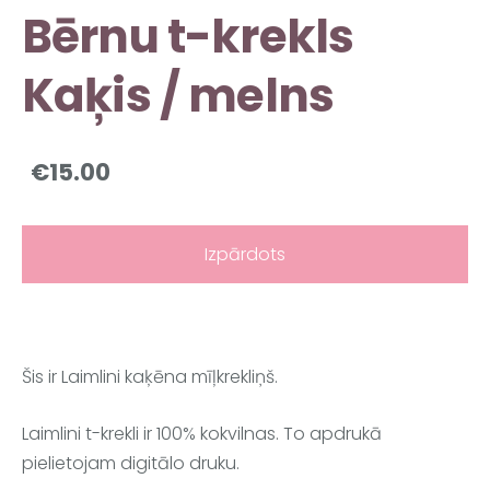
Bērnu t-krekls
Kaķis / melns
€15.00
Izpārdots
Šis ir Laimlini kaķēna mīļkrekliņš.
Laimlini t-krekli ir 100% kokvilnas. To apdrukā
pielietojam digitālo druku.