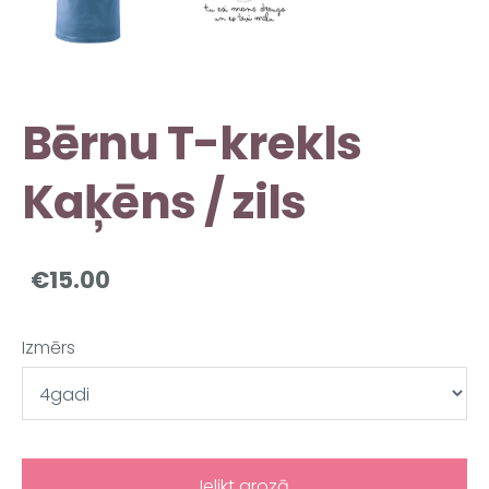
Bērnu T-krekls
Kaķēns / zils
€15.00
Izmērs
Ielikt grozā