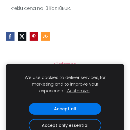
T-kreklu cena no 13 līdz 18EUR.
Sīkdatnes
We use cookies to deliver services, for
marketing and to improve your
experience.
Customize
Autortiesības © 2021
LAIMLINI
Visas tiesības aizsargātas.
Accept all
Accept only essential