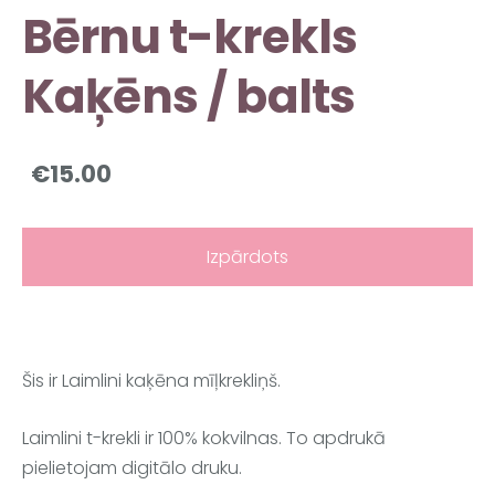
Bērnu t-krekls
Kaķēns / balts
€15.00
Izpārdots
Šis ir Laimlini kaķēna mīļkrekliņš.
Laimlini t-krekli ir 100% kokvilnas. To apdrukā
pielietojam digitālo druku.