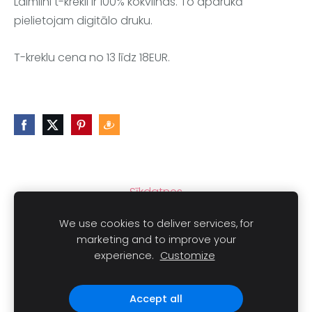
Laimlini t-krekli ir 100% kokvilnas. To apdrukā
pielietojam digitālo druku.
T-kreklu cena no 13 līdz 18EUR.
Sīkdatnes
We use cookies to deliver services, for
marketing and to improve your
experience.
Customize
Autortiesības © 2021
LAIMLINI
Visas tiesības aizsargātas.
Accept all