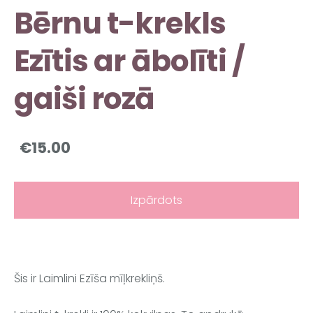
Bērnu t-krekls
Ezītis ar ābolīti /
gaiši rozā
€15.00
Izpārdots
Šis ir Laimlini Ezīša mīļkrekliņš.