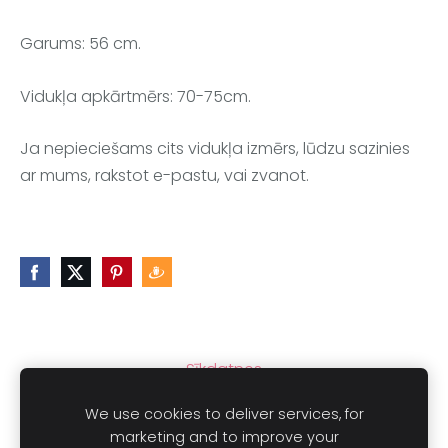
Garums: 56 cm.
Vidukļa apkārtmērs: 70-75cm.
Ja nepieciešams cits vidukļa izmērs, lūdzu sazinies
ar mums, rakstot e-pastu, vai zvanot.
Sīkdatnes
We use cookies to deliver services, for
marketing and to improve your