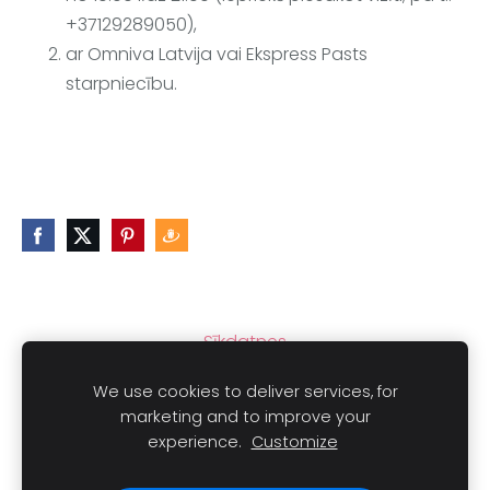
+37129289050),
ar Omniva Latvija vai Ekspress Pasts
starpniecību.
Sīkdatnes
We use cookies to deliver services, for
marketing and to improve your
experience.
Customize
Autortiesības © 2021
LAIMLINI
Visas tiesības aizsargātas.