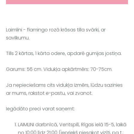
Laimlini - flamingo rozā krāsas tilla svārki, ar
savilkumu.
Tills 2 kārtas, 1 kārta odere, apdarē gumijas jostiņa.
Garums: 56 cm. Vidukļa apkārtmērs: 70-75cm.
Ja nepieciešams cits vidukļa izmērs, lūdzu sazinies
ar mums, rakstot e-pastu, vai zvanot.
Iegādāto preci varat saņemt:
LAIMLINI darbnīcā, Ventspilī, Rīgas ielā 15-5, laikā
no 10:00 līdz 21:00 (iepriekš piesakot vizīti, pa t.: