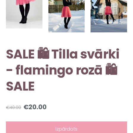
SALE 🛍️ Tilla svārki
- flamingo rozā 🛍️
SALE
€20.00
€40.00
Izpārdots