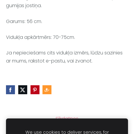
gumijas jostiņa.
Garums: 56 cm.
Vidukļa apkārtmērs: 70-75cm.
Ja nepieciešams cits vidukļa izmērs, lūdzu sazinies
ar mums, rakstot e-pastu, vai zvanot.
Sīkdatnes
We use cookies to deliver services, for