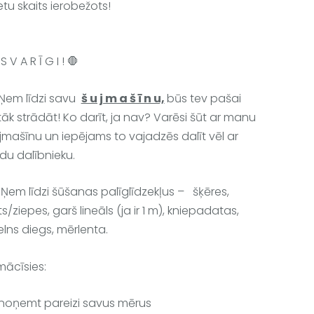
etu skaits ierobežots!
S V A R Ī G I ! 🛑
Ņem līdzi savu  
š u j m a š ī n u,
būs tev pašai 
tāk strādāt! Ko darīt, ja nav? Varēsi šūt ar manu 
jmašīnu un iepējams to vajadzēs dalīt vēl ar 
du dalībnieku.
 Ņem līdzi šūšanas palīglīdzekļus –   šķēres, 
īts/ziepes, garš lineāls (ja ir 1 m), kniepadatas,  
lns diegs, mērlenta. 
mācīsies:
noņemt pareizi savus mērus