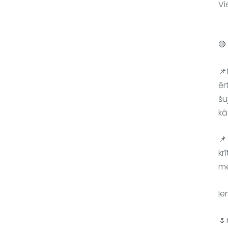
Vi
🛑 
📌
ēr
šu
kā
📌
kr
me
Ie
🌷