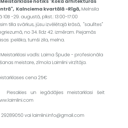
 
Meistarklase notiks "Koka arhitektūras 
ntrā",  Kalnciema kvartālā -Rīgā, 
Melnsila
lā 10B -
29. augustā, plkst.: 13:00-17:00
sim tilla svārkus, jūsu izvēlētajā krāsā,  "saulītes" 
egriezumā, no 34. līdz 42. izmēram. Piejamās 
āsas :pelēka, tumši zila, melna.
 Meistarklasi vadīs: Laima Špude - profesionāla 
šanas meistare, zīmola Laimlini virzītāja. 
istarklases cena 
25€
 Piesakies un iegādājies meistarklasi 
šeit 
ww.laimlini.com
.: 29289050 vai 
laimlini.info@gmail.com