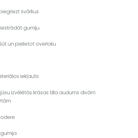
piegriezt svārkus
 iestrādāt gumiju
šūt un pielietot overloku 
teriālos iekļauts:
 jūsu izvēlētās krāsas tilla audums divām 
rtām
 odere
 gumija