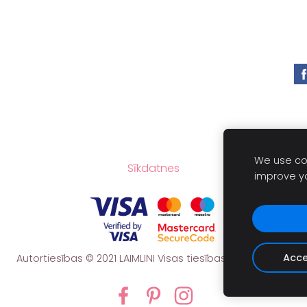
We use coo
Sīkdatnes
improve y
Acce
Autortiesības © 2021
LAIMLINI
Visas tiesības aizsargātas.