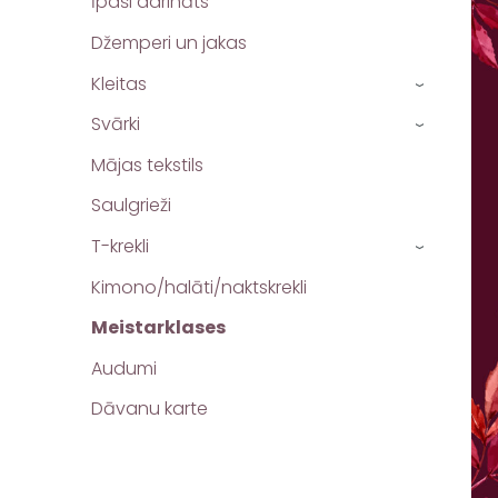
Īpaši darināts
Džemperi un jakas
Kleitas
›
Svārki
›
Mājas tekstils
Saulgrieži
T-krekli
›
Kimono/halāti/naktskrekli
Meistarklases
Audumi
Dāvanu karte