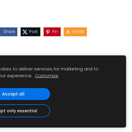
Share
Post
Pin
Ieteikt
kies to deliver services, for marketing and to
our experience.
Customize
Accept all
pt only essential