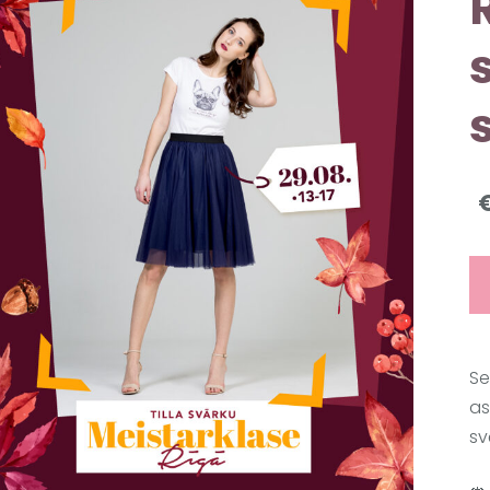
Se
as
sv