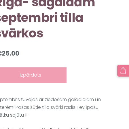
Rīgā- sagaidām
septembri tilla
svārkos
€25.00
Izpārdots
ptembris tuvojas ar ziedošām galadiolām un 
terēm! Pašas šūtie 
tilla svārki radīs Tev īpašu
ētku sajūtu !!!