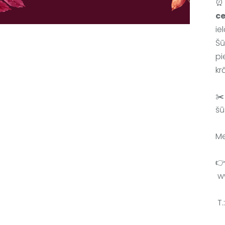
⏰
ce
ie
Šū
pi
kr
✂️
šū
Me
👉
 w
 T