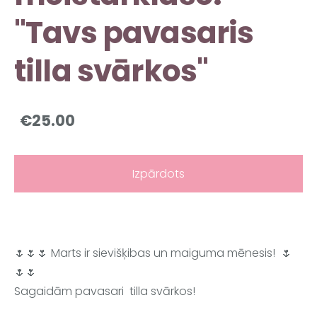
"Tavs pavasaris
tilla svārkos"
€25.00
Izpārdots
🌷🌷🌷 Marts ir sievišķibas un maiguma mēnesis!  🌷
🌷🌷 
Sagaidām pavasari  tilla svārkos!