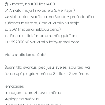
⏰ 7.martā, no 11.00 līdz 14.00
📍 Amatu mājā (Skolas ielā 3, Ventspilī)
✂️ Meistarklasi vadīs: Laima Špude - profesionāla 
šūšanas meistare, zīmola Laimlini virzītāja
💶 25€ (materiāli iekļauti cenā)
👉 Piesakies
 līdz 1.martam, mēs gaidīsim!
ℹ️ T.: 29289050 vai 
laimlini.info@gmail.com
Vietu skaits ierobežots!
Šūsim tilla svārkus, pēc jūsu izvēles "saulītes" vai 
“push up” piegriezumā, no 34. līdz 42. izmēram.
Iemācīsies:
🌷 noņemt pareizi savus mērus
🌷piegriezt svārkus