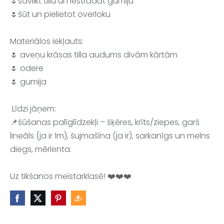
🌷savilkt tillu un iestrādāt gumiju
🌷šūt un pielietot overloku
Materiālos iekļauts: 
🌷 aveņu krāsas tilla audums divām kārtām
🌷 odere 
🌷 gumija
 Līdzi jāņem:
📌šūšanas palīglīdzekļi – šķēres, krīts/ziepes, garš 
lineāls (ja ir 1m), šujmašīna (ja ir), sarkanīgs un melns 
diegs, mērlenta.
Uz tikšanos meistarklasē! ❤️❤️❤️