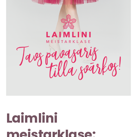
Laimlini
meistarklase: