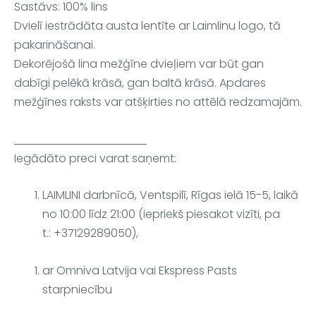
Sastāvs: 100% lins
Dvielī iestrādāta austa lentīte ar Laimlinu logo, tā
pakarināšanai.
Dekorējošā lina mežģīne dvieļiem var būt gan
dabīgi pelēkā krāsā, gan baltā krāsā. Apdares
mežģīnes raksts var atšķirties no attēlā redzamajām.
Iegādāto preci varat saņemt:
LAIMLINI darbnīcā, Ventspilī, Rīgas ielā 15-5, laikā
no 10:00 līdz 21:00 (iepriekš piesakot vizīti, pa
t.:
+37129289050
),
ar Omniva Latvija vai Ekspress Pasts
starpniecību