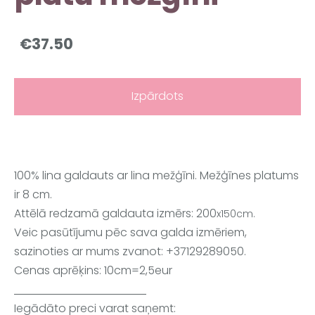
€37.50
Izpārdots
100% lina galdauts ar lina mežģīni. Mežģīnes platums
ir 8 cm.
Attēlā redzamā galdauta izmērs: 200
x150cm.
Veic pasūtījumu pēc sava galda izmēriem,
sazinoties ar mums zvanot: +37129289050.
Cenas aprēķins: 10cm=2,5eur
Iegādāto preci varat saņemt: