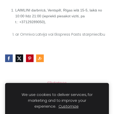
LAIMLINI darbnīcā, Ventspilī, Rīgas ielā 15-5, laikā no
10:00 līdz 21:00 (iepriekš piesakot vizīti, pa
t.:
+37129289050
),
ar Omniva Latvija vai Ekspress Pasts starpniecību
Sīkdatnes
We use cookies to deliver services, for
marketing and to improve your
experience.
Customize