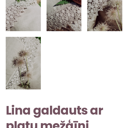
Lina galdauts ar
platu mežģīni