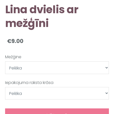
Lina dvielis ar
mežģīni
€9.00
Mežģine
Iepakojuma raksta krāsa