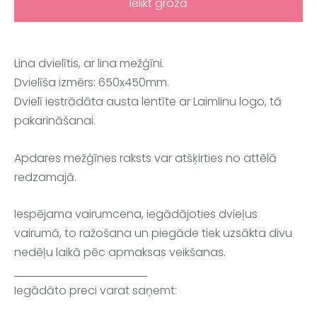
Ielikt grozā
Lina dvielītis, ar lina mežģīni.
Dvielīša izmērs: 650x450mm.
Dvielī iestrādāta austa lentīte ar Laimlinu logo, tā
pakarināšanai.
Apdares mežģīnes raksts var atšķirties no attēlā
redzamajā.
Iespējama vairumcena, iegādājoties dvieļus
vairumā, to ražošana un piegāde tiek uzsākta divu
nedēļu laikā pēc apmaksas veikšanas.
Iegādāto preci varat saņemt: