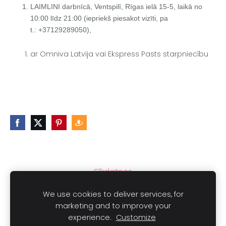
LAIMLINI darbnīcā, Ventspilī, Rīgas ielā 15-5, laikā no
10:00 līdz 21:00 (iepriekš piesakot vizīti, pa
t.:
+37129289050
),
ar Omniva Latvija vai Ekspress Pasts starpniecību
Sīkdatnes
We use cookies to deliver services, for
marketing and to improve your
experience.
Customize