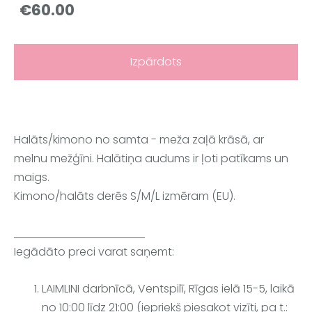
€60.00
Izpārdots
Halāts/kimono no samta - meža zaļā krāsā, ar
melnu mežģīni. Halātiņa audums ir ļoti patīkams un
maigs.
Kimono/halāts derēs S/M/L izmēram (EU).
Iegādāto preci varat saņemt:
LAIMLINI darbnīcā, Ventspilī, Rīgas ielā 15-5, laikā
no 10:00 līdz 21:00 (iepriekš piesakot vizīti, pa t.: