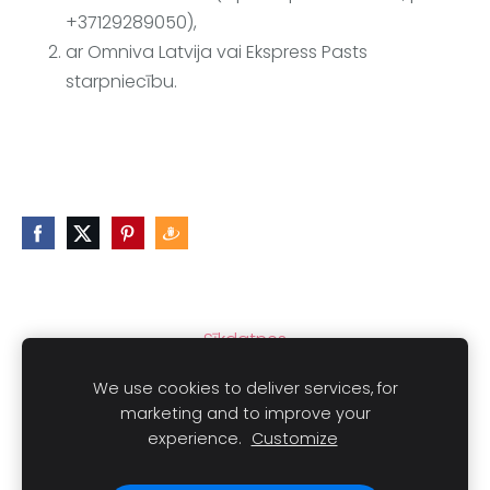
+37129289050),
ar Omniva Latvija vai Ekspress Pasts
starpniecību.
Sīkdatnes
We use cookies to deliver services, for
marketing and to improve your
experience.
Customize
Autortiesības © 2021
LAIMLINI
Visas tiesības aizsargātas.