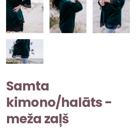
Samta
kimono/halāts -
meža zaļš