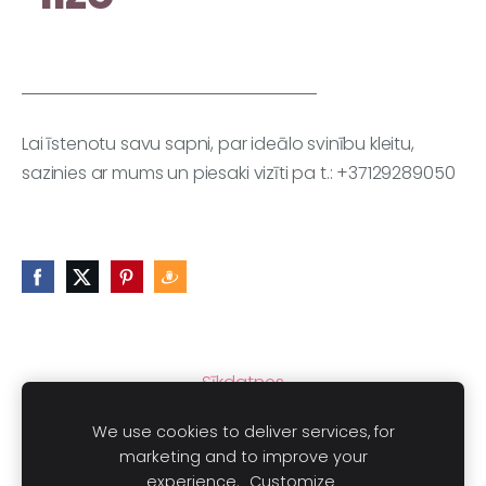
Lai īstenotu savu sapni, par ideālo svinību kleitu,
sazinies ar mums un piesaki vizīti pa t.:
+37129289050
Sīkdatnes
We use cookies to deliver services, for
marketing and to improve your
experience.
Customize